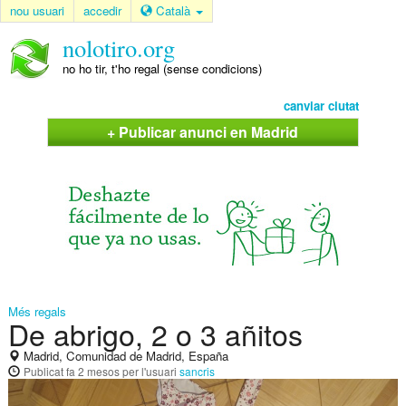
nou usuari
accedir
Català
nolotiro.org
no ho tir, t'ho regal (sense condicions)
canviar ciutat
+ Publicar anunci en Madrid
Més regals
De abrigo, 2 o 3 añitos
Madrid, Comunidad de Madrid, España
Publicat
fa 2 mesos
per l'usuari
sancris