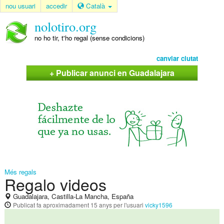
nou usuari
accedir
Català
nolotiro.org
no ho tir, t'ho regal (sense condicions)
canviar ciutat
+ Publicar anunci en Guadalajara
Més regals
Regalo videos
Guadalajara, Castilla-La Mancha, España
Publicat
fa aproximadament 15 anys
per l'usuari
vicky1596