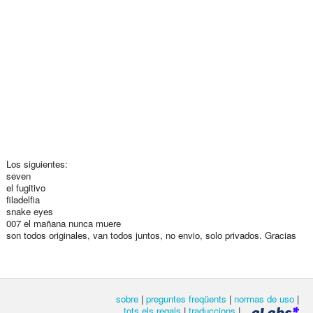
Los siguientes:
seven
el fugitivo
filadelfia
snake eyes
007 el mañana nunca muere
son todos originales, van todos juntos, no envio, solo privados. Gracias
sobre
|
preguntes freqüents
|
normas de uso
|
tots els regals
|
traduccions
|