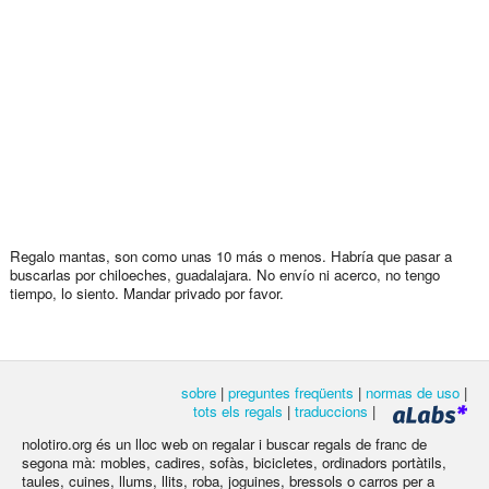
Regalo mantas, son como unas 10 más o menos. Habría que pasar a
buscarlas por chiloeches, guadalajara. No envío ni acerco, no tengo
tiempo, lo siento. Mandar privado por favor.
sobre
|
preguntes freqüents
|
normas de uso
|
tots els regals
|
traduccions
|
nolotiro.org és un lloc web on regalar i buscar regals de franc de
segona mà: mobles, cadires, sofàs, bicicletes, ordinadors portàtils,
taules, cuines, llums, llits, roba, joguines, bressols o carros per a