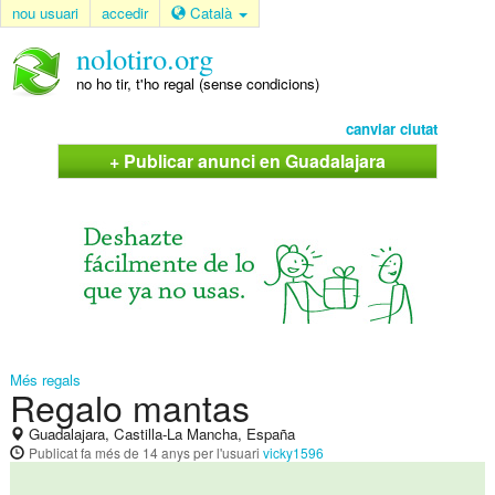
nou usuari
accedir
Català
nolotiro.org
no ho tir, t'ho regal (sense condicions)
canviar ciutat
+ Publicar anunci en Guadalajara
Més regals
Regalo mantas
Guadalajara, Castilla-La Mancha, España
Publicat
fa més de 14 anys
per l'usuari
vicky1596