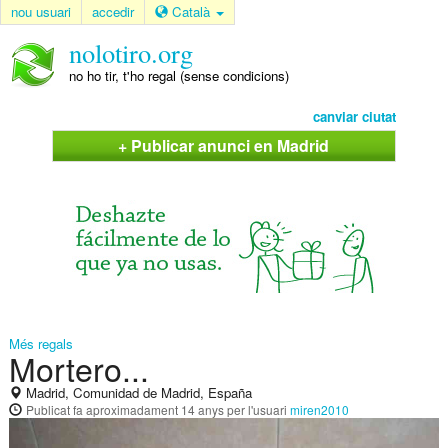
nou usuari
accedir
Català
nolotiro.org
no ho tir, t'ho regal (sense condicions)
canviar ciutat
+ Publicar anunci en Madrid
Més regals
Mortero...
Madrid, Comunidad de Madrid, España
Publicat
fa aproximadament 14 anys
per l'usuari
miren2010