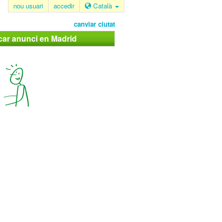
nou usuari
accedir
Català
canviar ciutat
car anunci en Madrid