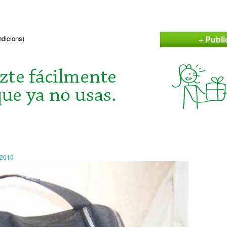
+ Publi
ndicions)
n2010