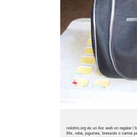
nolotiro.org és un lloc web on regalar i
llits, roba, joguines, bressols o carros 