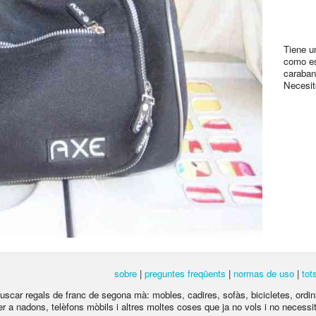
Tiene u
como es
caraban
Necesi
sobre
|
preguntes freqüents
|
normas de uso
|
tot
 buscar regals de franc de segona mà: mobles, cadires, sofàs, bicicletes, ordina
per a nadons, telèfons mòbils i altres moltes coses que ja no vols i no necessite