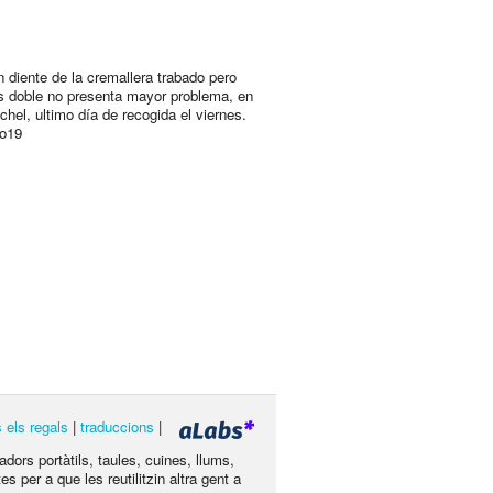
n diente de la cremallera trabado pero
 doble no presenta mayor problema, en
chel, ultimo día de recogida el viernes.
to19
s els regals
|
traduccions
|
dors portàtils, taules, cuines, llums,
s per a que les reutilitzin altra gent a