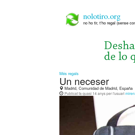
nolotiro.org
no ho tir, t'ho regal (sense co
Més regals
Un neceser
Madrid, Comunidad de Madrid, España
Publicat
fa quasi 14 anys
per l'usuari
mire