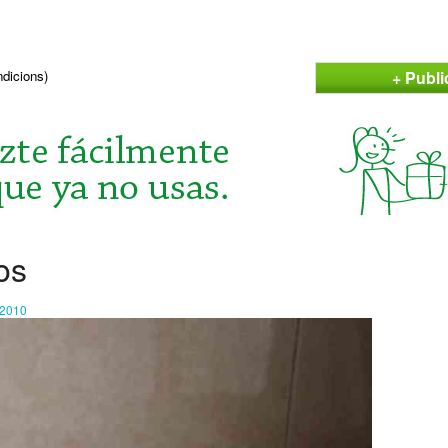
+ Publi
ndicions)
os
n2010