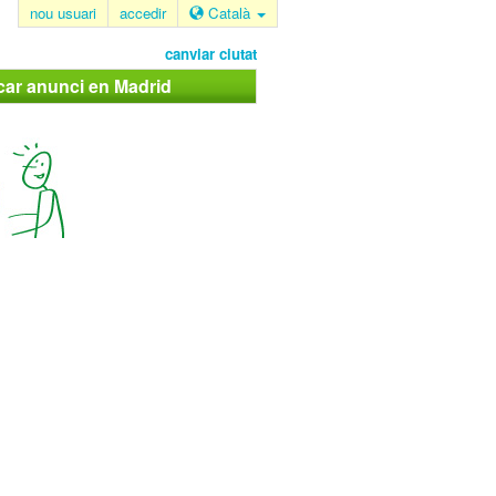
nou usuari
accedir
Català
canviar ciutat
car anunci en Madrid