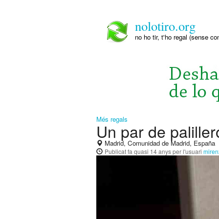
nolotiro.org
no ho tir, t'ho regal (sense co
Més regals
Un par de paliller
Madrid, Comunidad de Madrid, España
Publicat
fa quasi 14 anys
per l'usuari
mire