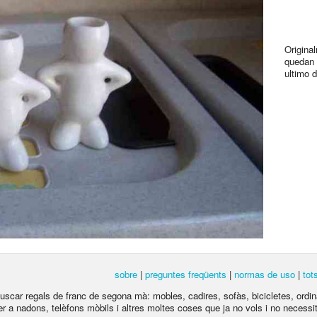
Origina
quedan 
ultimo d
sobre
|
preguntes freqüents
|
normas de uso
|
tot
 buscar regals de franc de segona mà: mobles, cadires, sofàs, bicicletes, ordina
per a nadons, telèfons mòbils i altres moltes coses que ja no vols i no necessite