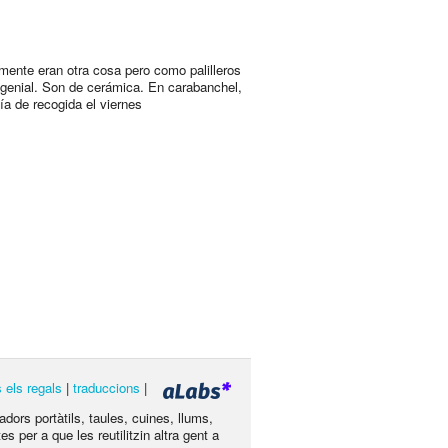
lmente eran otra cosa pero como palilleros
genial. Son de cerámica. En carabanchel,
ía de recogida el viernes
s els regals
|
traduccions
|
dors portàtils, taules, cuines, llums,
s per a que les reutilitzin altra gent a