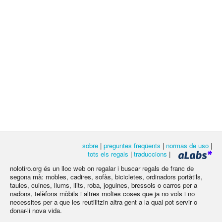
sobre
|
preguntes freqüents
|
normas de uso
|
tots els regals
|
traduccions
|
nolotiro.org és un lloc web on regalar i buscar regals de franc de
segona mà: mobles, cadires, sofàs, bicicletes, ordinadors portàtils,
taules, cuines, llums, llits, roba, joguines, bressols o carros per a
nadons, telèfons mòbils i altres moltes coses que ja no vols i no
necessites per a que les reutilitzin altra gent a la qual pot servir o
donar-li nova vida.