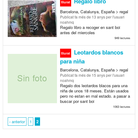
Regalo libro
lliurat
Barcelona, Catalunya, España > regal
Publicat
fa més de 13 anys
per l'usuari
noahmq
Regalo libro a recoger en sant boi
antes del miercoles
949 lectures
Leotardos blancos
lliurat
para niña
Barcelona, Catalunya, España > regal
Publicat
fa més de 15 anys
per l'usuari
noahmq
Regalo dos leotardos blacos para una
niña de unos 18 meses. Están usados
pero no estan en mal estado. a pasar a
buscar por sant boi
1063 lectures
‹ anterior
1
2