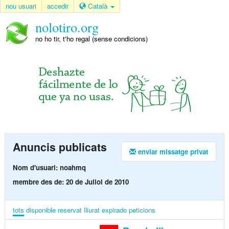
nou usuari
accedir
Català
nolotiro.org
no ho tir, t'ho regal (sense condicions)
Anuncis publicats
enviar missatge privat
Nom d'usuari: noahmq
membre des de: 20 de Juliol de 2010
tots
disponible
reservat
lliurat
expirado
peticions