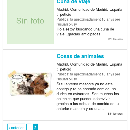
Cuna de viaje
Madrid, Comunidad de Madrid, España
> petició
Publicat
fa aproximadament 16 anys
per
l'usuari txusy
Hola estoy buscando una cuna de
viaje...gracias anticipadas
928 lectures
Cosas de animales
Madrid, Comunidad de Madrid, España
> petició
Publicat
fa aproximadament 16 anys
per
l'usuari txusy
Si tu anterior mascota ya no está
contigo y te ha sobrado comida, no
dudes en avisarnos. Son muchos los
animales que pueden sobrevivir
gracias a las sobras de comida de tu
anterior mascota y es una...
834 lectures
‹ anterior
1
2