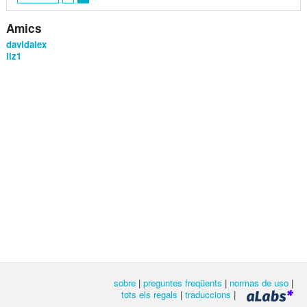
Amics
davidalex
liz1
sobre
|
preguntes freqüents
|
normas de uso
|
tots els regals
|
traduccions
|