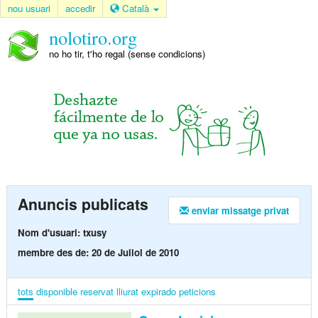
nou usuari
accedir
Català
nolotiro.org
no ho tir, t'ho regal (sense condicions)
Anuncis publicats
enviar missatge privat
Nom d'usuari: txusy
membre des de: 20 de Juliol de 2010
tots
disponible
reservat
lliurat
expirado
peticions