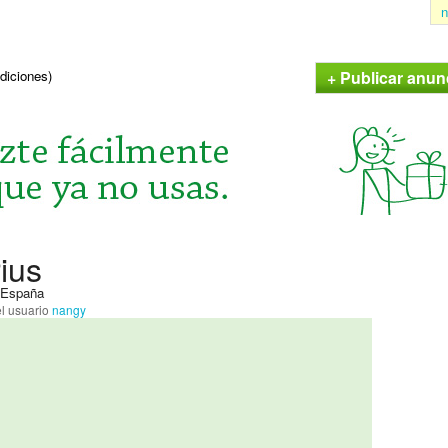
n
+ Publicar anun
ndiciones)
ius
, España
l usuario
nangy