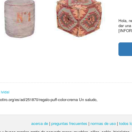
Hola, ne
dar una
[INFO
o
lvidal
nolotiro.org/es/ad/251870/regalo-puff-color-crema Un saludo,
acerca de
|
preguntas frecuentes
|
normas de uso
|
todos l
lo y busco regalos gratis de segunda mano: muebles, sillas, sofás, bicicletas,