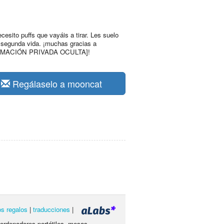
cesito puffs que vayáis a tirar. Les suelo
 segunda vida. ¡muchas gracias a
RMACIÓN PRIVADA OCULTA]!
Regálaselo a mooncat
os regalos
|
traducciones
|
 ordenadores portátiles, mesas,