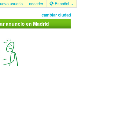
uevo usuario
acceder
Español
cambiar ciudad
car anuncio en Madrid