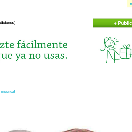
n
+ Publi
ndiciones)
o
mooncat