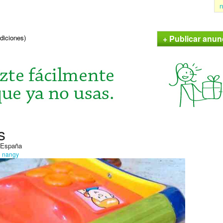
n
+ Publicar anun
ndiciones)
s
, España
o
nangy