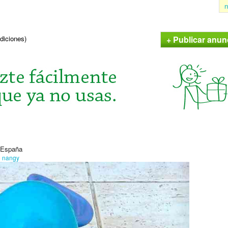
n
+ Publicar anun
ndiciones)
, España
o
nangy