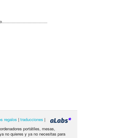
...................................
os regalos
|
traducciones
|
 ordenadores portátiles, mesas,
ya no quieres y ya no necesitas para