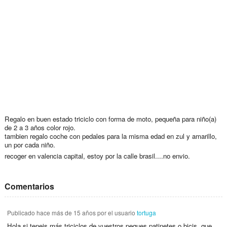
Regalo en buen estado triciclo con forma de moto, pequeña para niño(a)
de 2 a 3 años color rojo.
tambien regalo coche con pedales para la misma edad en zul y amarillo,
un por cada niño.
recoger en valencia capital, estoy por la calle brasil....no envio.
Comentarios
Publicado
hace más de 15 años
por el usuario
tortuga
Hola si teneis más triciclos de vuestros peques,patinetes o bicis, que