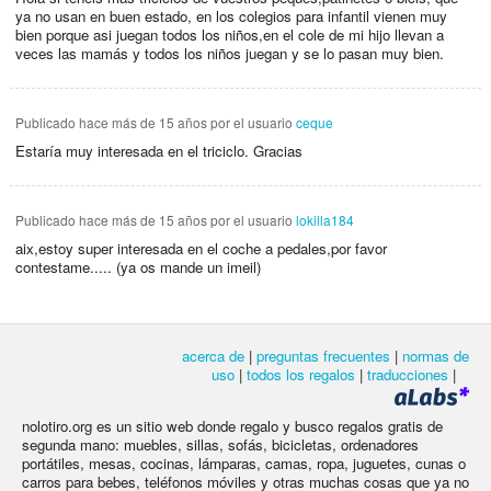
ya no usan en buen estado, en los colegios para infantil vienen muy
bien porque asi juegan todos los niños,en el cole de mi hijo llevan a
veces las mamás y todos los niños juegan y se lo pasan muy bien.
Publicado
hace más de 15 años
por el usuario
ceque
Estaría muy interesada en el triciclo. Gracias
Publicado
hace más de 15 años
por el usuario
lokilla184
aix,estoy super interesada en el coche a pedales,por favor
contestame..... (ya os mande un imeil)
acerca de
|
preguntas frecuentes
|
normas de
uso
|
todos los regalos
|
traducciones
|
nolotiro.org es un sitio web donde regalo y busco regalos gratis de
segunda mano: muebles, sillas, sofás, bicicletas, ordenadores
portátiles, mesas, cocinas, lámparas, camas, ropa, juguetes, cunas o
carros para bebes, teléfonos móviles y otras muchas cosas que ya no