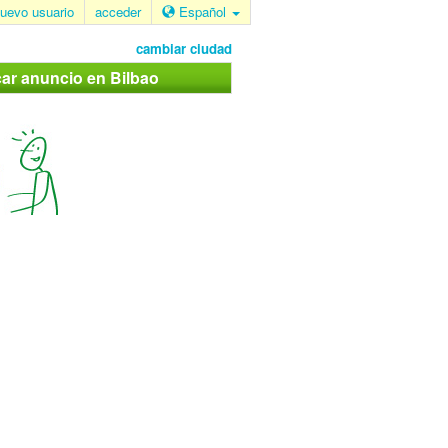
uevo usuario
acceder
Español
cambiar ciudad
car anuncio en Bilbao