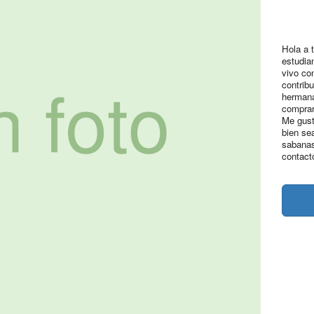
Hola a 
estudia
vivo co
contrib
hermana
comprar
Me gust
bien se
sabanas
contact