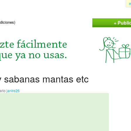
n
+ Publi
ndiciones)
 y sabanas mantas etc
ario
janire26