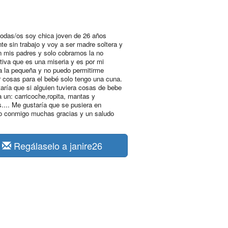
todas/os soy chica joven de 26 años
nte sin trabajo y voy a ser madre soltera y
n mis padres y solo cobramos la no
utiva que es una miseria y es por mi
 la pequeña y no puedo permitirme
 cosas para el bebé solo tengo una cuna.
aría que si alguien tuviera cosas de bebe
a un: carricoche,ropita, mantas y
.... Me gustaría que se pusiera en
o conmigo muchas gracias y un saludo
Regálaselo a janire26