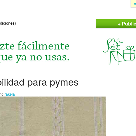
n
+ Publi
ndiciones)
ilidad para pymes
rio
rakela