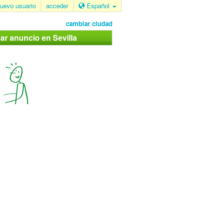
uevo usuario
acceder
Español
cambiar ciudad
car anuncio en Sevilla