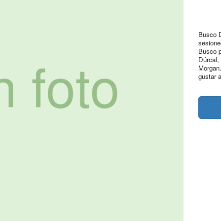
Busco D
sesione
Busco p
Dúrcal,
Morgan..
gustar a