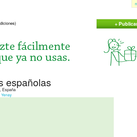
n
+ Public
ndiciones)
s españolas
, España
o
Yenay