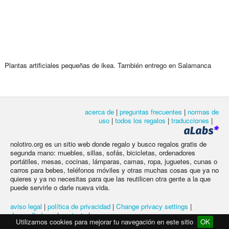
Plantas artificiales pequeñas de ikea. También entrego en Salamanca
acerca de
|
preguntas frecuentes
|
normas de
uso
|
todos los regalos
|
traducciones
|
nolotiro.org es un sitio web donde regalo y busco regalos gratis de
segunda mano: muebles, sillas, sofás, bicicletas, ordenadores
portátiles, mesas, cocinas, lámparas, camas, ropa, juguetes, cunas o
carros para bebes, teléfonos móviles y otras muchas cosas que ya no
quieres y ya no necesitas para que las reutilicen otra gente a la que
puede servirle o darle nueva vida.
aviso legal
|
política de privacidad
|
Change privacy settings
|
desarrolladores
|
contacto
|
Utilizamos cookies para mejorar tu navegación en este sitio
OK