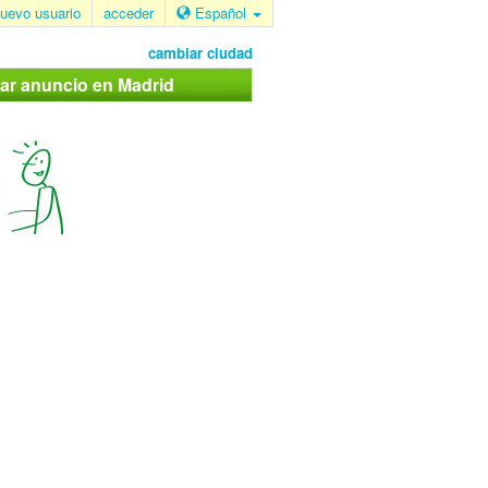
uevo usuario
acceder
Español
cambiar ciudad
car anuncio en Madrid