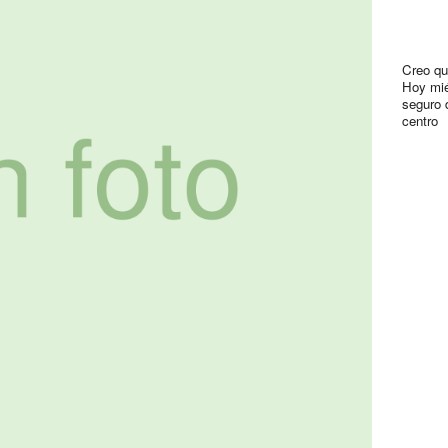
Creo qu
Hoy mié
seguro 
centro