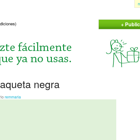
n
+ Publi
ndiciones)
haqueta negra
rio
remmaria