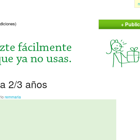
n
+ Publi
ndiciones)
ña 2/3 años
rio
remmaria