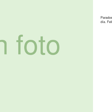
Parados
día. Fel