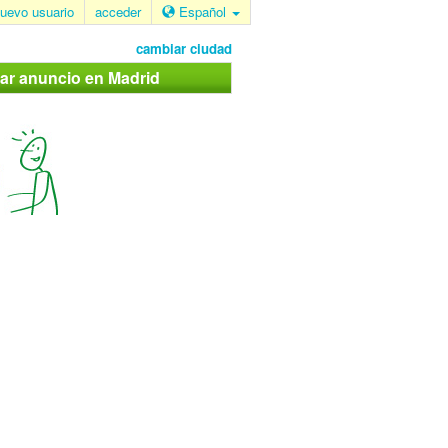
uevo usuario
acceder
Español
cambiar ciudad
car anuncio en Madrid