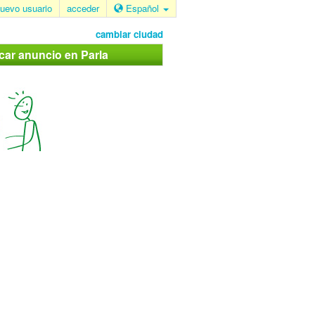
uevo usuario
acceder
Español
cambiar ciudad
car anuncio en Parla