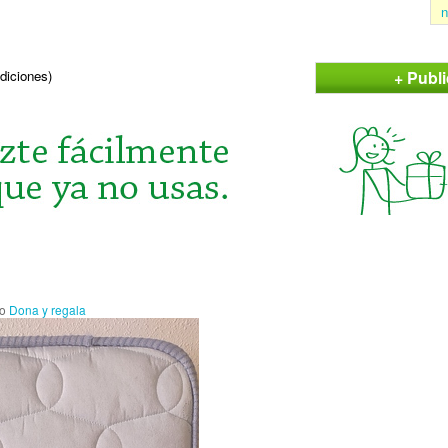
n
+ Publi
ndiciones)
io
Dona y regala