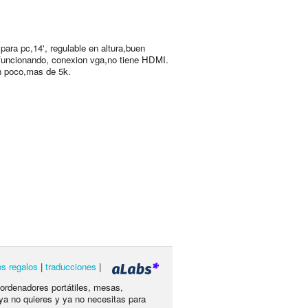
 para pc,14', regulable en altura,buen
funcionando, conexion vga,no tiene HDMI.
 poco,mas de 5k.
os regalos
|
traducciones
|
 ordenadores portátiles, mesas,
ya no quieres y ya no necesitas para