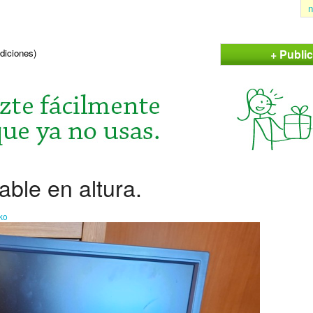
n
+ Publi
ndiciones)
able en altura.
ko