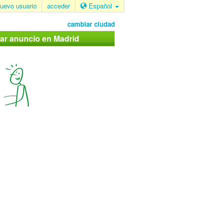
uevo usuario
acceder
Español
cambiar ciudad
car anuncio en Madrid