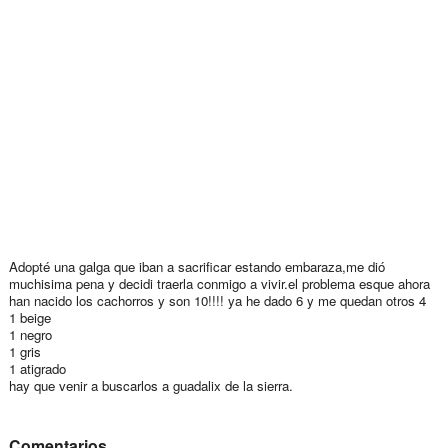
Adopté una galga que iban a sacrificar estando embaraza,me dió
muchisima pena y decidi traerla conmigo a vivir.el problema esque ahora
han nacido los cachorros y son 10!!!! ya he dado 6 y me quedan otros 4
1 beige
1 negro
1 gris
1 atigrado
hay que venir a buscarlos a guadalix de la sierra.
Comentarios