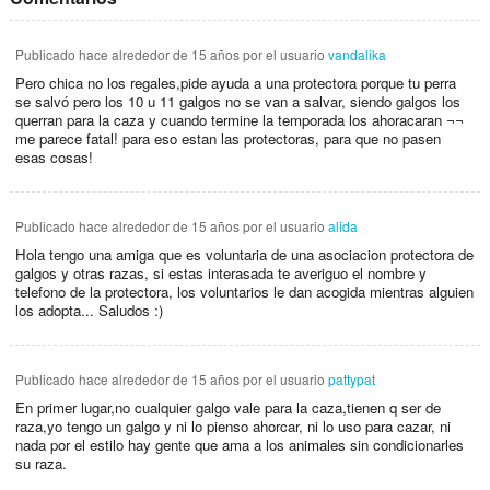
Publicado
hace alrededor de 15 años
por el usuario
vandalika
Pero chica no los regales,pide ayuda a una protectora porque tu perra
se salvó pero los 10 u 11 galgos no se van a salvar, siendo galgos los
querran para la caza y cuando termine la temporada los ahoracaran ¬¬
me parece fatal! para eso estan las protectoras, para que no pasen
esas cosas!
Publicado
hace alrededor de 15 años
por el usuario
alida
Hola tengo una amiga que es voluntaria de una asociacion protectora de
galgos y otras razas, si estas interasada te averiguo el nombre y
telefono de la protectora, los voluntarios le dan acogida mientras alguien
los adopta... Saludos :)
Publicado
hace alrededor de 15 años
por el usuario
pattypat
En primer lugar,no cualquier galgo vale para la caza,tienen q ser de
raza,yo tengo un galgo y ni lo pienso ahorcar, ni lo uso para cazar, ni
nada por el estilo hay gente que ama a los animales sin condicionarles
su raza.