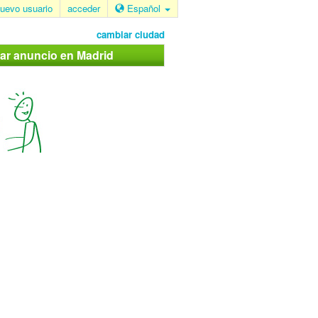
uevo usuario
acceder
Español
cambiar ciudad
car anuncio en Madrid