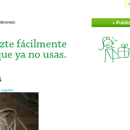
n
+ Publi
ndiciones)
s
o
rogolfa1