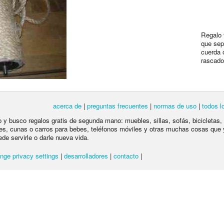
Regalo 
que sep
cuerda 
rascado
acerca de
|
preguntas frecuentes
|
normas de uso
|
todos l
lo y busco regalos gratis de segunda mano: muebles, sillas, sofás, bicicletas,
es, cunas o carros para bebes, teléfonos móviles y otras muchas cosas que 
ede servirle o darle nueva vida.
nge privacy settings
|
desarrolladores
|
contacto
|