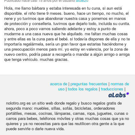
Publicado
hace casi 15 años
por el usuario
alute20
Hola, me llamo bárbara y estaba interesada en tu cuna, si aun está
disponible. el niño tiene 9 meses. bueno, hace un tiempo, no mucho, el
nene y yo tuvimos que abandonar nuestra casa y ponernos en manos
de protección y conselleria. tuvimos que dejarlo todo, incluida su cunita.
ahora, poco a poco vamos saliendo adelante y estoy a punto de
mudarme a una casa nueva que he alquilado. me faltan muchas cosas
y entre ellas es la cuna para el bebé. si todavía dispones de ella y no te
importaría regalármela, sería un gran favor que estarias haciéndome y
una preocupación menos para mí. yo estoy en valencia, por la zona de
nuevo centro, podría pasar a recogerla o mandar a algún amigo o amiga
que tenga vehículo. muchas gracias.
acerca de
|
preguntas frecuentes
|
normas de
uso
|
todos los regalos
|
traducciones
|
nolotiro.org es un sitio web donde regalo y busco regalos gratis de
segunda mano: muebles, sillas, sofás, bicicletas, ordenadores
portátiles, mesas, cocinas, lámparas, camas, ropa, juguetes, cunas o
carros para bebes, teléfonos móviles y otras muchas cosas que ya no
quieres y ya no necesitas para que las reutilicen otra gente a la que
puede servirle o darle nueva vida.