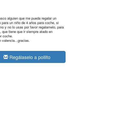
usco alguien que me pueda regalar un
o para un niño de 4 años para coche, si
uno y no lo usas por favor regalamelo, para
, que tiene que ir siempre atado en
er coche.
n valencia...gracias.
Regálaselo a pollito