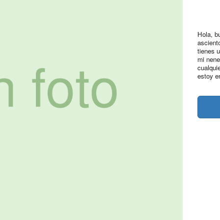
Hola, b
ascient
tienes 
mi nene
cualqui
estoy e