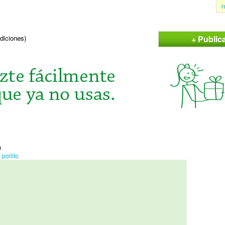
n
+ Public
ndiciones)
a
o
pollito