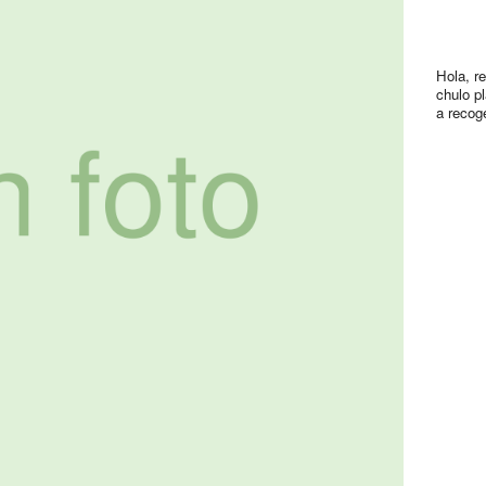
Hola, r
chulo p
a recog