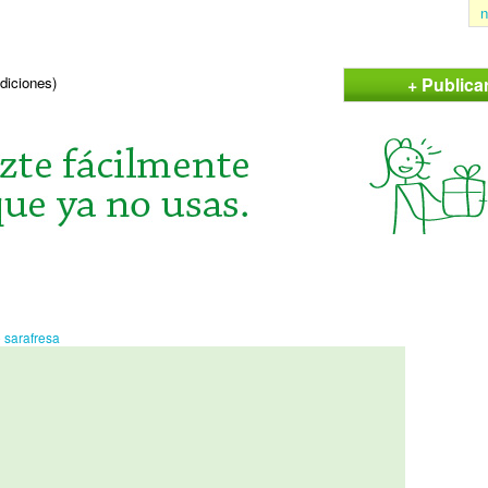
n
+ Publica
ndiciones)
o
sarafresa