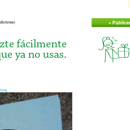
+ Publica
ndiciones)
ahmq