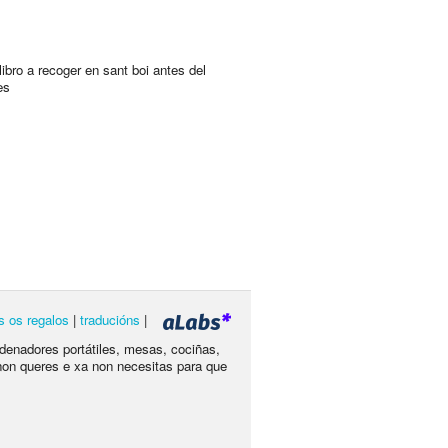
libro a recoger en sant boi antes del
es
s os regalos
|
traducións
|
rdenadores portátiles, mesas, cociñas,
non queres e xa non necesitas para que