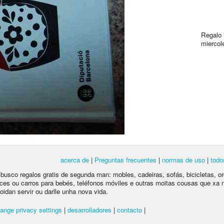
Regalo 
miercol
acerca de
|
Preguntas frecuentes
|
normas de uso
|
todo
e busco regalos gratis de segunda man: mobles, cadeiras, sofás, bicicletas, o
ces ou carros para bebés, teléfonos móviles e outras moitas cousas que xa 
poidan servir ou darlle unha nova vida.
ange privacy settings
|
desarrolladores
|
contacto
|