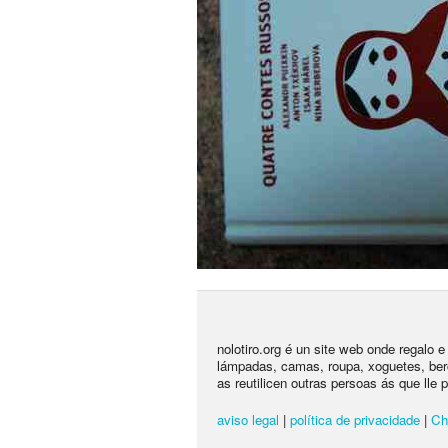
nolotiro.org é un site web onde regalo 
lámpadas, camas, roupa, xoguetes, ber
as reutilicen outras persoas ás que lle 
aviso legal
|
política de privacidade
|
Ch