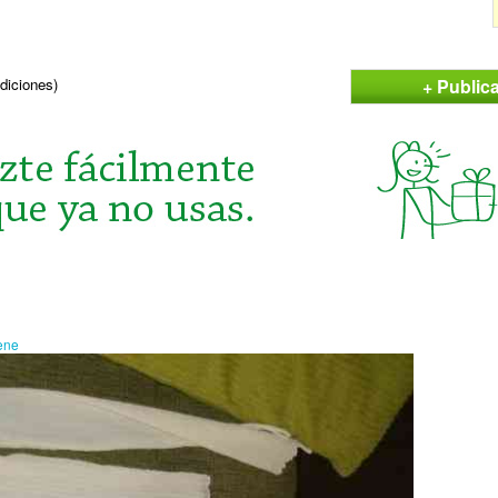
+ Public
ndiciones)
rene