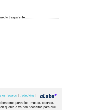
dio trasparente...................................
s os regalos
|
traducións
|
rdenadores portátiles, mesas, cociñas,
non queres e xa non necesitas para que