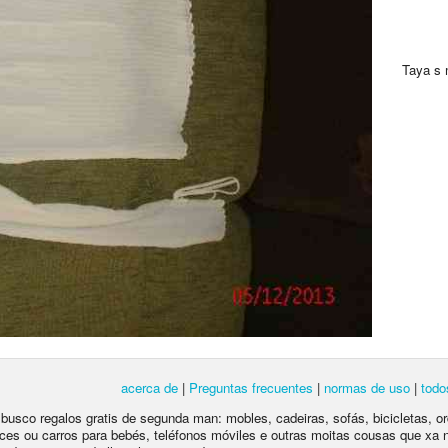
Taya s me
acerca de
|
Preguntas frecuentes
|
normas de uso
|
todo
e busco regalos gratis de segunda man: mobles, cadeiras, sofás, bicicletas, o
ces ou carros para bebés, teléfonos móviles e outras moitas cousas que xa 