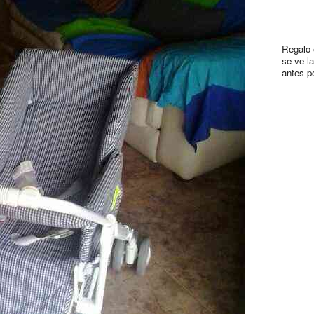
Regalo e
se ve la
antes p