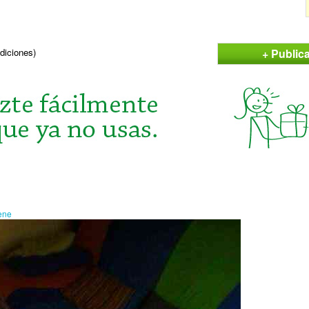
+ Public
ndiciones)
rene