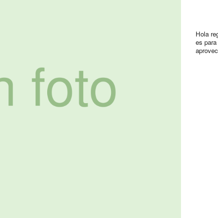
Hola re
es para 
aprovec