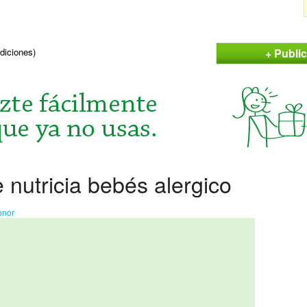
+ Publi
ndiciones)
nutricia bebés alergico
onor