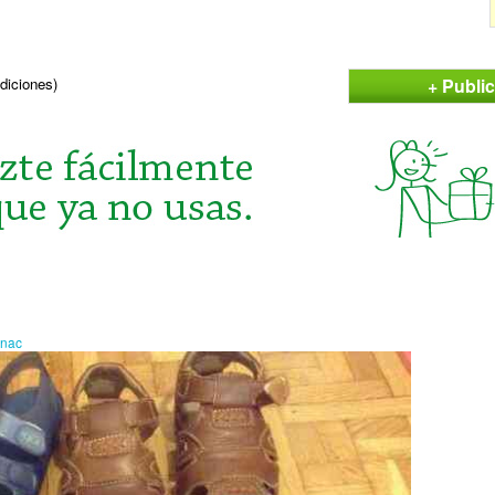
+ Publi
ndiciones)
enac