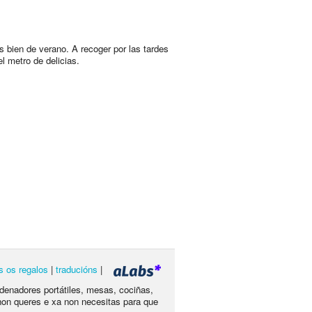
 bien de verano. A recoger por las tardes
el metro de delicias.
s os regalos
|
traducións
|
rdenadores portátiles, mesas, cociñas,
non queres e xa non necesitas para que