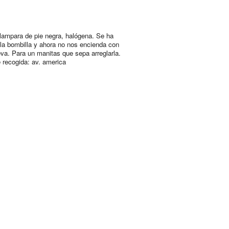
lampara de pie negra, halógena. Se ha
 la bombilla y ahora no nos encienda con
eva. Para un manitas que sepa arreglarla.
 recogida: av. america