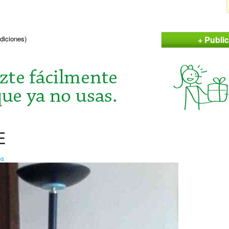
+ Publi
ndiciones)
E
os