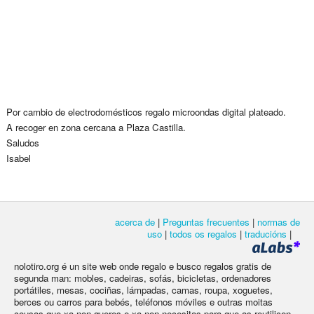
Por cambio de electrodomésticos regalo microondas digital plateado.
A recoger en zona cercana a Plaza Castilla.
Saludos
Isabel
acerca de
|
Preguntas frecuentes
|
normas de
uso
|
todos os regalos
|
traducións
|
nolotiro.org é un site web onde regalo e busco regalos gratis de
segunda man: mobles, cadeiras, sofás, bicicletas, ordenadores
portátiles, mesas, cociñas, lámpadas, camas, roupa, xoguetes,
berces ou carros para bebés, teléfonos móviles e outras moitas
cousas que xa non queres e xa non necesitas para que as reutilicen