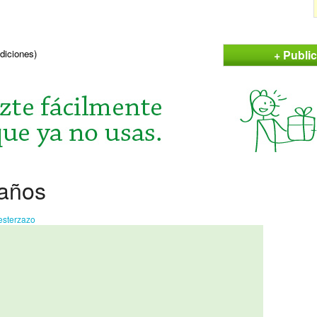
+ Publi
ndiciones)
 años
esterzazo