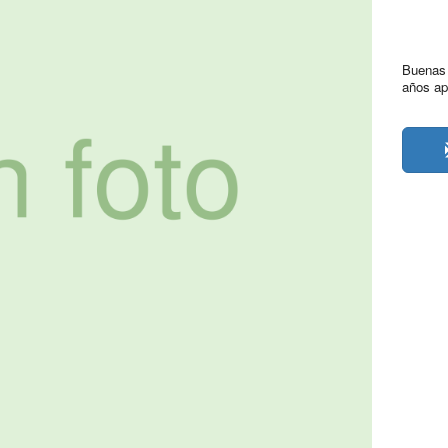
Buenas 
años ap