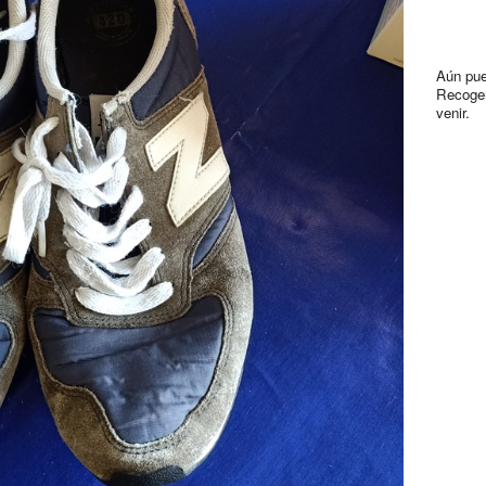
Aún pue
Recoger
venir.