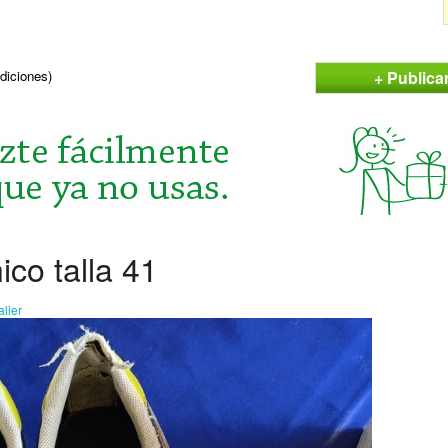
+ Publica
ndiciones)
ico talla 41
lier