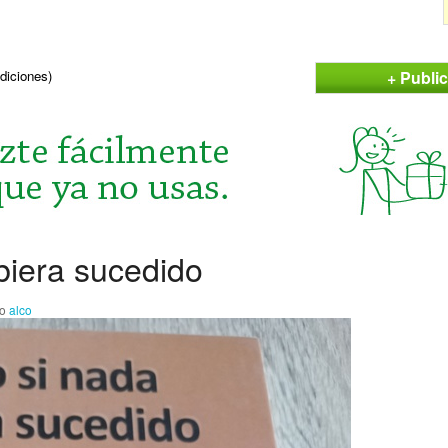
+ Publi
ndiciones)
iera sucedido
io
alco