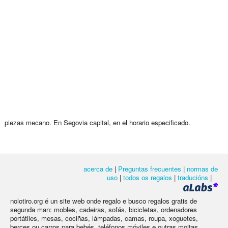
piezas mecano. En Segovia capital, en el horario especificado.
acerca de
|
Preguntas frecuentes
|
normas de
uso
|
todos os regalos
|
traducións
|
nolotiro.org é un site web onde regalo e busco regalos gratis de
segunda man: mobles, cadeiras, sofás, bicicletas, ordenadores
portátiles, mesas, cociñas, lámpadas, camas, roupa, xoguetes,
berces ou carros para bebés, teléfonos móviles e outras moitas