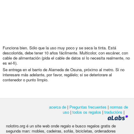
Funciona bien. Sólo que la uso muy poco y se seca la tinta. Está
descolorida, debe tener 10 años fácilmente. Multicolor, con escáner, con
cable de alimentación (pida el cable de datos si lo necesita realmente, no
es wi-fi).
Se entrega en el barrio de Alameda de Osuna, próximo al metro. Si no
interesare más adelante, por favor, regálelo; si se deteriorare al
contenedor o punto limpio.
acerca de
|
Preguntas frecuentes
|
normas de
uso
|
todos os regalos
|
traducións
|
nolotiro.org é un site web onde regalo e busco regalos gratis de
segunda man: mobles, cadeiras, sofás, bicicletas, ordenadores