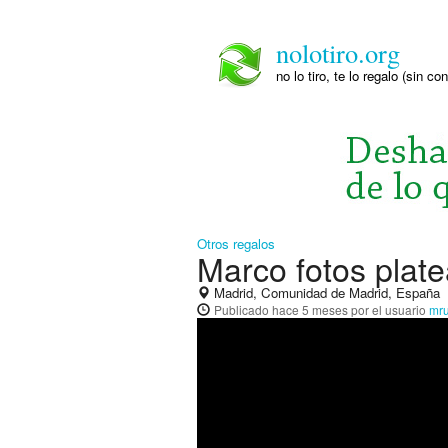
nolotiro.org
no lo tiro, te lo regalo (sin co
Otros regalos
Marco fotos plate
Madrid, Comunidad de Madrid, España
Publicado
hace 5 meses
por el usuario
mr