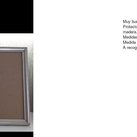
Muy bue
Protecto
madera
Medidas
Medida 
A recog