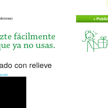
+ Publi
ndiciones)
ado con relieve
ubio80