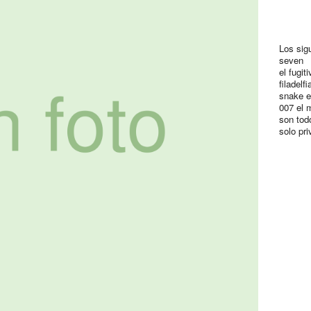
Los sig
seven
el fugit
filadelfi
snake 
007 el
son tod
solo pr