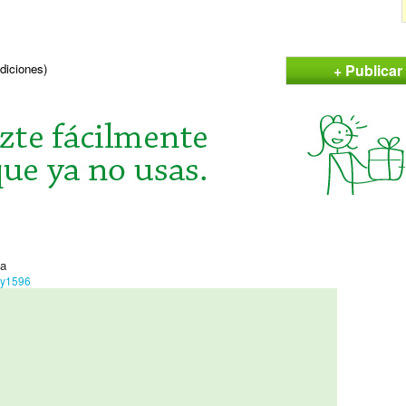
+ Publicar
ndiciones)
ña
ky1596