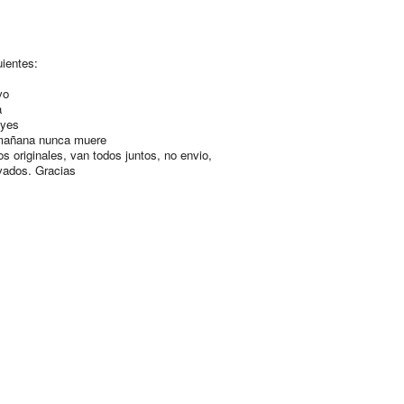
uientes:
ivo
a
eyes
 mañana nunca muere
os originales, van todos juntos, no envio,
ivados. Gracias