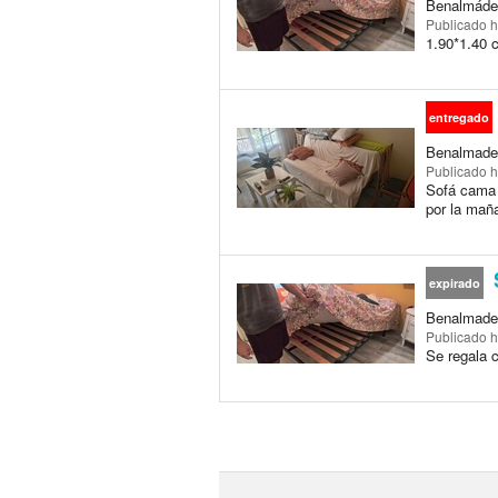
Benalmáden
Publicado
h
1.90*1.40 
entregado
Benalmaden
Publicado
h
Sofá cama 
por la maña
expirado
Benalmaden
Publicado
h
Se regala 