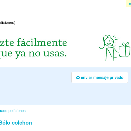
n
ndiciones)
enviar mensaje privado
irado
peticiones
Sólo colchon