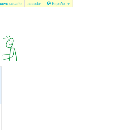
uevo usuario
acceder
Español