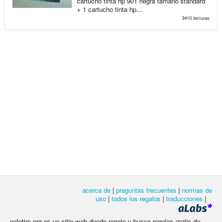
cartucho tinta hp 901 negra tamaño standard
+ 1 cartucho tinta hp...
3410 lecturas
acerca de
|
preguntas frecuentes
|
normas de
uso
|
todos los regalos
|
traducciones
|
nolotiro.org es un sitio web donde regalo y busco regalos gratis de