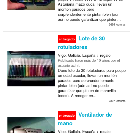
Asturiana mazo cuca, llevan un
montón parados pero
sorprendentemente pintan bien (aún
así no puedo garantizar que pinten...
3695 lecturas
Lote de 30
entregado
rotuladores
Vigo, Galicia, España > regalo
Publicado
hace más de 10 años
por el
usuario axlnlt
Dono lote de 30 rotuladores para peque
en edad escolar, llevan un montón
parados pero sorprendentemente
pintan bien (aún así no puedo
garantizar que pinten de maravilla
todos). A recoger en...
3397 lecturas
Ventilador de
entregado
mano
Vigo, Galicia, España > regalo