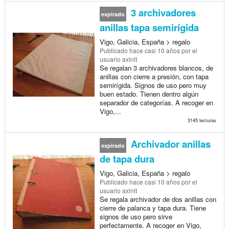
3 archivadores
expirado
anillas tapa semirígida
Vigo, Galicia, España > regalo
Publicado
hace casi 10 años
por el
usuario axlnlt
Se regalan 3 archivadores blancos, de
anillas con cierre a presión, con tapa
semirígida. Signos de uso pero muy
buen estado. Tienen dentro algún
separador de categorías. A recoger en
Vigo,...
3145 lecturas
Archivador anillas
expirado
de tapa dura
Vigo, Galicia, España > regalo
Publicado
hace casi 10 años
por el
usuario axlnlt
Se regala archivador de dos anillas con
cierre de palanca y tapa dura. Tiene
signos de uso pero sirve
perfectamente. A recoger en Vigo,