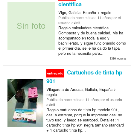
científica
Vigo, Galicia, España > regalo
Publicado
hace más de 11 años
por el
usuario axlnlt
Regalo calculadora científica.
Compacta y de buena calidad. Me ha
acompañado en toda la eso y
bachillerato, y sigue funcionando como
el primer día, se le ha caído la tapa
pero no la necesita para...
3336 lecturas
Cartuchos de tinta hp
entregado
901
Vilagarcía de Arousa, Galicia, España >
regalo
Publicado
hace más de 11 años
por el usuario
axlnlt
Regalo cartuchos de tinta hp modelo 901,
casi a estrenar, porque la impresora casi no
tuvo uso, y luego se estropeó. Detalles: 1
cartucho tinta hp 901 negra tamaño standard
+ 1 cartucho tinta hp...