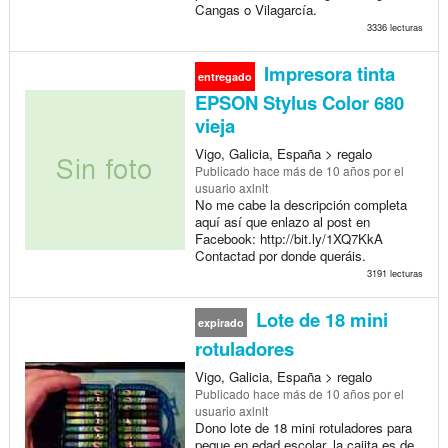
Cangas o Vilagarcía.
3336 lecturas
Impresora tinta
entregado
EPSON Stylus Color 680
vieja
Vigo, Galicia, España > regalo
Publicado
hace más de 10 años
por el
usuario axlnlt
No me cabe la descripción completa
aquí así que enlazo al post en
Facebook: http://bit.ly/1XQ7KkA
Contactad por donde queráis.
3191 lecturas
Lote de 18 mini
expirado
rotuladores
Vigo, Galicia, España > regalo
Publicado
hace más de 10 años
por el
usuario axlnlt
Dono lote de 18 mini rotuladores para
peque en edad escolar, la cajita es de