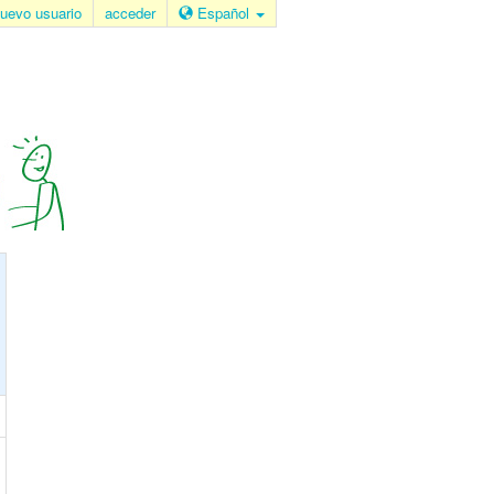
uevo usuario
acceder
Español