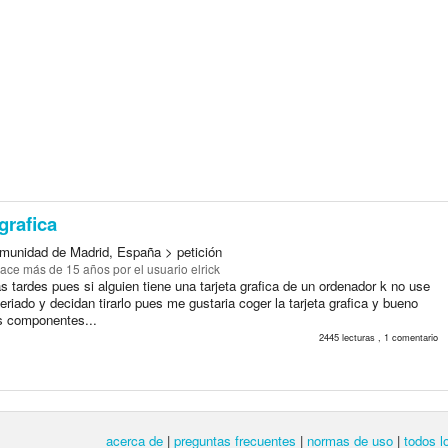
 grafica
munidad de Madrid, España > petición
ace más de 15 años
por el usuario elrick
 tardes pues si alguien tiene una tarjeta grafica de un ordenador k no use
eriado y decidan tirarlo pues me gustaria coger la tarjeta grafica y bueno
os componentes...
2445 lecturas , 1 comentario
acerca de
|
preguntas frecuentes
|
normas de uso
|
todos l