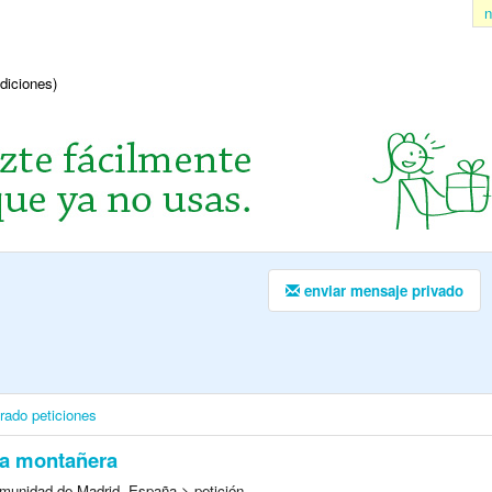
n
ndiciones)
enviar mensaje privado
irado
peticiones
ta montañera
munidad de Madrid, España > petición