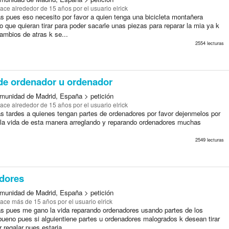
ace alrededor de 15 años
por el usuario elrick
s pues eso necesito por favor a quien tenga una bicicleta montañera
 que quieran tirar para poder sacarle unas piezas para reparar la mia ya k
ambios de atras k se...
2554 lecturas
de ordenador u ordenador
munidad de Madrid, España > petición
ace alrededor de 15 años
por el usuario elrick
s tardes a quienes tengan partes de ordenadores por favor dejenmelos por
la vida de esta manera arreglando y reparando ordenadores muchas
2549 lecturas
dores
munidad de Madrid, España > petición
ace más de 15 años
por el usuario elrick
s pues me gano la vida reparando ordenadores usando partes de los
ueno pues si alguientiene partes u ordenadores malogrados k desean tirar
r regalar pues estaria...