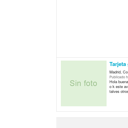
Tarjeta
Madrid, Co
Publicado
h
Hola buenas
o k este av
talves otr