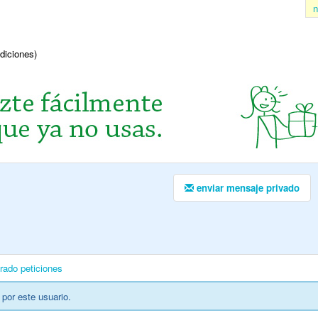
n
ndiciones)
enviar mensaje privado
irado
peticiones
por este usuario.