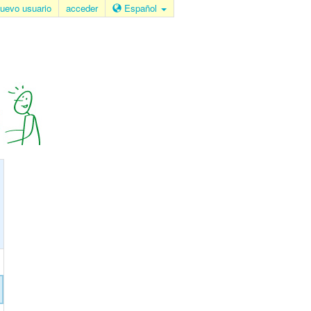
uevo usuario
acceder
Español