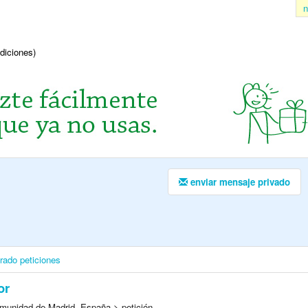
n
ndiciones)
enviar mensaje privado
irado
peticiones
or
munidad de Madrid, España > petición