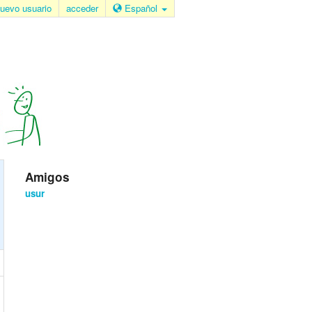
uevo usuario
acceder
Español
Amigos
usur