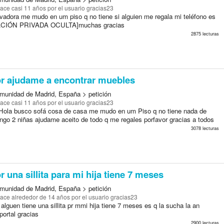
ace casi 11 años
por el usuario gracias23
avadora me mudo en um piso q no tiene si alguien me regala mi teléfono es
CIÓN PRIVADA OCULTA]muchas gracias
2875 lecturas
or ajudame a encontrar muebles
munidad de Madrid, España > petición
ace casi 11 años
por el usuario gracias23
ola busco sofá cosa de casa me mudo en um Piso q no tiene nada de
ngo 2 niñas ajudame aceito de todo q me regales porfavor gracias a todos
3078 lecturas
r una sillita para mi hija tiene 7 meses
munidad de Madrid, España > petición
ace alrededor de 14 años
por el usuario gracias23
 alguen tiene una sillita pr mmi hija tiene 7 meses es q la sucha la an
portal gracias
2900 lecturas