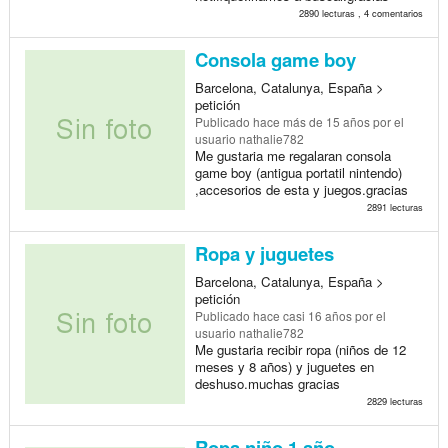
2890 lecturas , 4 comentarios
Consola game boy
Barcelona, Catalunya, España >
petición
Publicado
hace más de 15 años
por el
usuario nathalie782
Me gustaria me regalaran consola
game boy (antigua portatil nintendo)
,accesorios de esta y juegos.gracias
2891 lecturas
Ropa y juguetes
Barcelona, Catalunya, España >
petición
Publicado
hace casi 16 años
por el
usuario nathalie782
Me gustaria recibir ropa (niños de 12
meses y 8 años) y juguetes en
deshuso.muchas gracias
2829 lecturas
Ropa niño 1 año