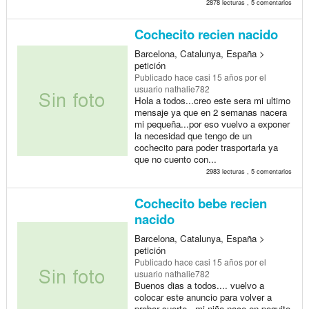
2878 lecturas , 5 comentarios
Cochecito recien nacido
Barcelona, Catalunya, España >
petición
Publicado
hace casi 15 años
por el
usuario nathalie782
Hola a todos...creo este sera mi ultimo
mensaje ya que en 2 semanas nacera
mi pequeña...por eso vuelvo a exponer
la necesidad que tengo de un
cochecito para poder trasportarla ya
que no cuento con...
2983 lecturas , 5 comentarios
Cochecito bebe recien
nacido
Barcelona, Catalunya, España >
petición
Publicado
hace casi 15 años
por el
usuario nathalie782
Buenos dias a todos.... vuelvo a
colocar este anuncio para volver a
probar suerte.. mi niña nace en poquito