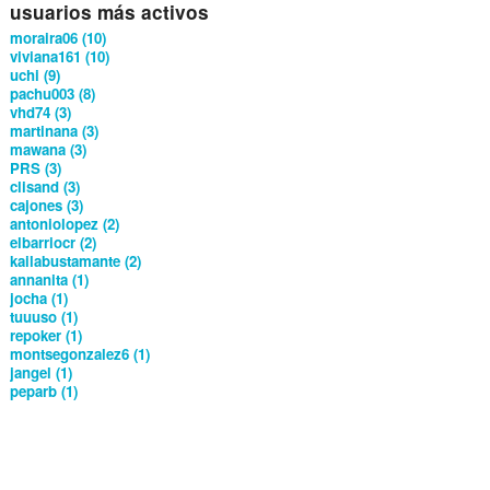
usuarios más activos
moraira06 (10)
viviana161 (10)
uchi (9)
pachu003 (8)
vhd74 (3)
martinana (3)
mawana (3)
PRS (3)
clisand (3)
cajones (3)
antoniolopez (2)
elbarriocr (2)
kailabustamante (2)
annanita (1)
jocha (1)
tuuuso (1)
repoker (1)
montsegonzalez6 (1)
jangel (1)
peparb (1)