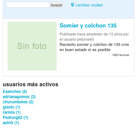
cambiar ciudad
Somier y colchon 135
Publicado
hace alrededor de 13 años
por
el usuario petunia40
Necesito somier y colchon de 135 cms
en buen estado si es posible
1623 lecturas
usuarios más activos
Esanchez (6)
adrianagomez (2)
churumbeles (2)
gisnic (1)
rariels (1)
Pedrorg62 (1)
axlnlt (1)