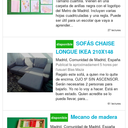
Tamaño cuartilla. Vienen en una
carpeta de anillas negra con el logotipo
del Metro de Madrid. Incluyen varias
hojas cuadriculadas y una regla. Puede
ser útil para un escolar que vaya a
aprender...
27 lectures
SOFÁS CHAISE
disponible
LONGUE IKEA 210X148
Madrid, Comunidad de Madrid, España
Publicat
fa aproximadament 5 hores
per
l'usuari Blas Maza
Regalo este sofá, a quien me lo quite
de encima. OJO 5º SIN ASCENSOR.
Serán necesarias 2 personas para
bajarlo. Yo no lo voy a hacer. Está en
buen estado. Quien acredite se lo
pueda llevar, para...
61 lectures
Mecano de madera
disponible
Madrid, Comunidad de Madrid, España