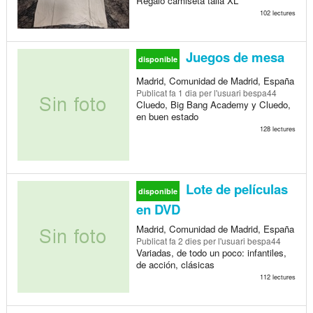
Regalo camiseta talla XL
102 lectures
Juegos de mesa
disponible
Madrid, Comunidad de Madrid, España
Publicat
fa 1 dia
per l'usuari bespa44
Cluedo, Big Bang Academy y Cluedo,
en buen estado
128 lectures
Lote de películas
disponible
en DVD
Madrid, Comunidad de Madrid, España
Publicat
fa 2 dies
per l'usuari bespa44
Variadas, de todo un poco: infantiles,
de acción, clásicas
112 lectures