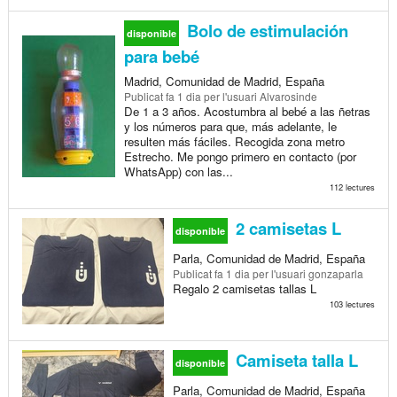
Bolo de estimulación
disponible
para bebé
Madrid, Comunidad de Madrid, España
Publicat
fa 1 dia
per l'usuari Alvarosinde
De 1 a 3 años. Acostumbra al bebé a las ñetras
y los números para que, más adelante, le
resulten más fáciles. Recogida zona metro
Estrecho. Me pongo primero en contacto (por
WhatsApp) con las...
112 lectures
2 camisetas L
disponible
Parla, Comunidad de Madrid, España
Publicat
fa 1 dia
per l'usuari gonzaparla
Regalo 2 camisetas tallas L
103 lectures
Camiseta talla L
disponible
Parla, Comunidad de Madrid, España