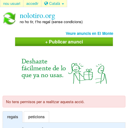
nou usuari
accedir
Català
nolotiro.org
no ho tir, t'ho regal (sense condicions)
Veure anuncis en El Monte
+ Publicar anunci
No tens permisos per a realitzar aquesta acció.
regals
peticions