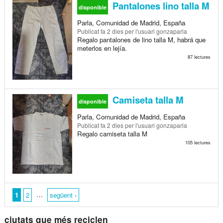
Pantalones lino talla M
disponible
Parla, Comunidad de Madrid, España
Publicat
fa 2 dies
per l'usuari gonzaparla
Regalo pantalones de lino talla M, habrá que
meterlos en lejía.
87 lectures
Camiseta talla M
disponible
Parla, Comunidad de Madrid, España
Publicat
fa 2 dies
per l'usuari gonzaparla
Regalo camiseta talla M
105 lectures
…
1
2
següent ›
ciutats que més reciclen