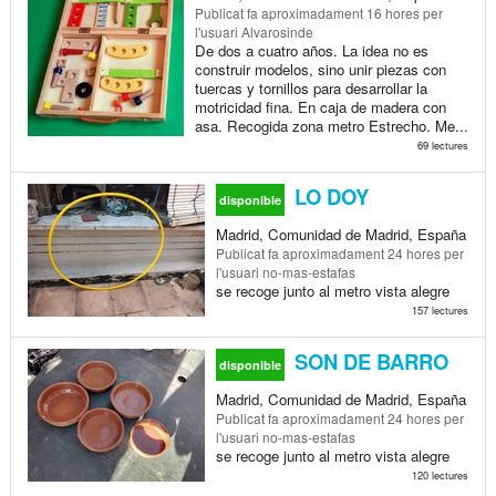
Publicat
fa aproximadament 16 hores
per
l'usuari Alvarosinde
De dos a cuatro años. La idea no es
construir modelos, sino unir piezas con
tuercas y tornillos para desarrollar la
motricidad fina. En caja de madera con
asa. Recogida zona metro Estrecho. Me...
69 lectures
LO DOY
disponible
Madrid, Comunidad de Madrid, España
Publicat
fa aproximadament 24 hores
per
l'usuari no-mas-estafas
se recoge junto al metro vista alegre
157 lectures
SON DE BARRO
disponible
Madrid, Comunidad de Madrid, España
Publicat
fa aproximadament 24 hores
per
l'usuari no-mas-estafas
se recoge junto al metro vista alegre
120 lectures