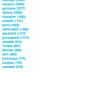
leojanni (2345)
germana (2277)
lairene (2059)
chavalier (1942)
criss30 (1747)
ben2 (1682)
sandria822 (1488)
sandra33 (1315)
gonzaparla (1310)
elena88 (919)
Trufeta (897)
Montse (885)
alco (885)
Eztuinaga (774)
lucypaz (750)
namasté (676)