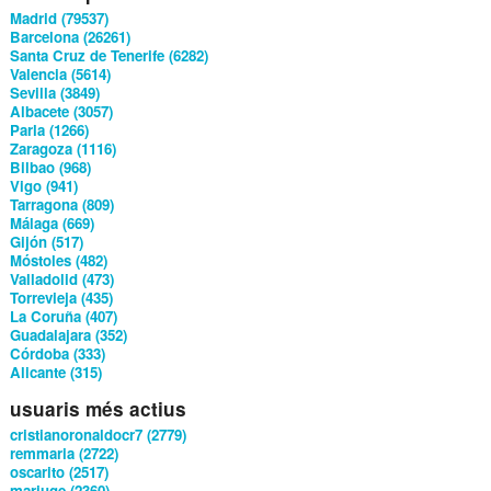
Madrid (79537)
Barcelona (26261)
Santa Cruz de Tenerife (6282)
Valencia (5614)
Sevilla (3849)
Albacete (3057)
Parla (1266)
Zaragoza (1116)
Bilbao (968)
Vigo (941)
Tarragona (809)
Málaga (669)
Gijón (517)
Móstoles (482)
Valladolid (473)
Torrevieja (435)
La Coruña (407)
Guadalajara (352)
Córdoba (333)
Alicante (315)
usuaris més actius
cristianoronaldocr7 (2779)
remmaria (2722)
oscarito (2517)
mariuge (2360)