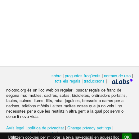
sobre
|
preguntes freqüents
|
normas de uso
|
tots els regals
|
traduccions
|
nolotiro.org és un lloc web on regalar i buscar regals de franc de
segona mà: mobles, cadires, sofàs, bicicletes, ordinadors portàtils,
taules, cuines, llums, llits, roba, joguines, bressols o carros per a
nadons, telèfons mòbils i altres moltes coses que ja no vols i no
necessites per a que les reutilitzin altra gent a la qual pot servir o
donar-li nova vida.
Avís legal
|
política de privacitat
|
Change privacy settings
|
desenvolupadors
|
contacte
|
Utilitzem cookies per millorar la teva navegació en aquest lloc
OK