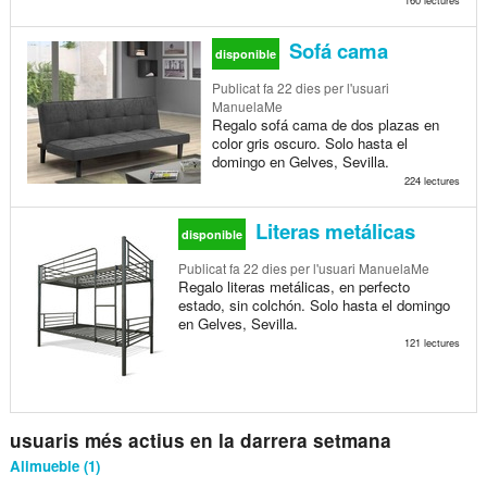
160 lectures
Sofá cama
disponible
Publicat
fa 22 dies
per l'usuari
ManuelaMe
Regalo sofá cama de dos plazas en
color gris oscuro. Solo hasta el
domingo en Gelves, Sevilla.
224 lectures
Literas metálicas
disponible
Publicat
fa 22 dies
per l'usuari ManuelaMe
Regalo literas metálicas, en perfecto
estado, sin colchón. Solo hasta el domingo
en Gelves, Sevilla.
121 lectures
usuaris més actius en la darrera setmana
Alimueble (1)