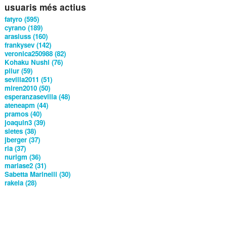
usuaris més actius
fatyro (595)
cyrano (189)
arasiuss (160)
frankysev (142)
veronica250988 (82)
Kohaku Nushi (76)
pilur (59)
sevilla2011 (51)
miren2010 (50)
esperanzasevilla (48)
ateneapm (44)
pramos (40)
joaquin3 (39)
sietes (38)
jberger (37)
ria (37)
nurigm (36)
mariase2 (31)
Sabetta Marinelli (30)
rakela (28)