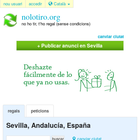
nou usuari
accedir
Català
nolotiro.org
no ho tir, t'ho regal (sense condicions)
canviar ciutat
+ Publicar anunci en Sevilla
regals
peticions
Sevilla, Andalucía, España
canviar ciutat