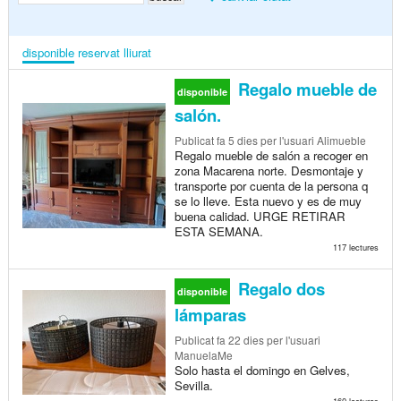
disponible
reservat
lliurat
Regalo mueble de
disponible
salón.
Publicat
fa 5 dies
per l'usuari Alimueble
Regalo mueble de salón a recoger en
zona Macarena norte. Desmontaje y
transporte por cuenta de la persona q
se lo lleve. Esta nuevo y es de muy
buena calidad. URGE RETIRAR
ESTA SEMANA.
117 lectures
Regalo dos
disponible
lámparas
Publicat
fa 22 dies
per l'usuari
ManuelaMe
Solo hasta el domingo en Gelves,
Sevilla.